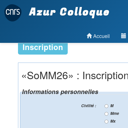
Azur Colloque
Accueil
Inscription
«SoMM26» : Inscriptio
Informations personnelles
Civilité :
M
Mme
Mx