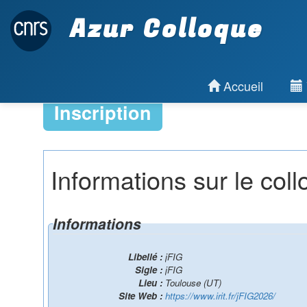
Azur Colloque
Accueil
Inscription
Informations sur le col
Informations
Libellé :
jFIG
Sigle :
jFIG
Lieu :
Toulouse (UT)
Site Web :
https://www.irit.fr/jFIG2026/